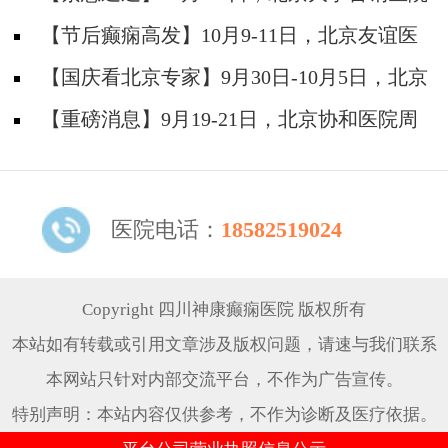
神经内科胡颖教授亲临成都会诊，破解癫痫疑难
【节后癫痫高发】10月9-11日，北京友谊医
院陈葵博士免费会诊+治疗援助，破解癫痫难
【国庆看北京专家】9月30日-10月5日，北京
题！
天坛&首钢医院两大专家蓉城亲诊+癫痫大额救
【重磅消息】9月19-21日，北京协和医院周
助，速约！
祥琴教授成都领衔会诊，共筑全年龄段抗癫防
线！
医院电话：
18582519024
Copyright 四川神康癫痫医院 版权所有
本站如有转载或引用文章涉及版权问题，请速与我们联系
本网站只针对内部交流平台，不作为广告宣传。
特别声明：本站内容仅供参考，不作为诊断及医疗依据。