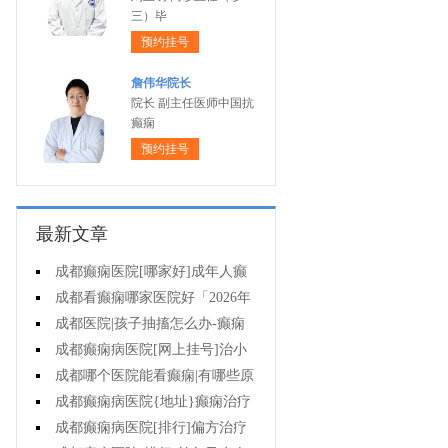
三）毕
预约挂号
詹伟华院长
院长 副主任医师中国抗
癫痫
预约挂号
最新文章
成都癫痫医院[哪家好]成年人癫
痫的护理要做到哪些?
成都看癫痫哪家医院好「2026年
度公布」癫痫是遗传的吗?
成都医院|孩子抽搐怎么办-癫痫
病吃什么中药?
成都癫痫病医院[网上挂号]治小
儿癫痫病药哪个好?
成都哪个医院能看癫痫|有哪些原
因会造成癫痫?
成都癫痫病医院{地址}癫痫治疗
要坚持哪些原则?
成都癫痫病医院[排行]偏方治疗